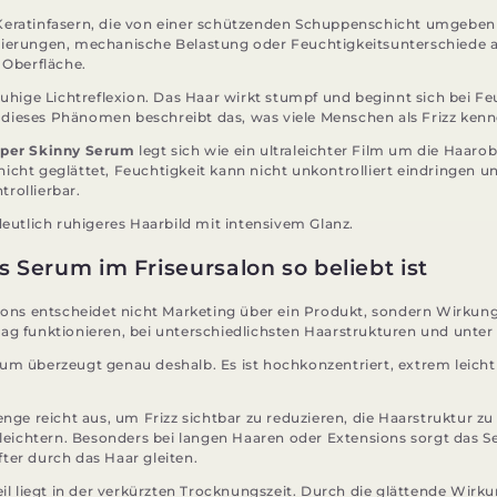
eratinfasern, die von einer schützenden Schuppenschicht umgeben 
dierungen, mechanische Belastung oder Feuchtigkeitsunterschiede a
 Oberfläche.
ruhige Lichtreflexion. Das Haar wirkt stumpf und beginnt sich bei Fe
dieses Phänomen beschreibt das, was viele Menschen als Frizz kenn
uper Skinny Serum
legt sich wie ein ultraleichter Film um die Haaro
icht geglättet, Feuchtigkeit kann nicht unkontrolliert eindringen un
rollierbar.
deutlich ruhigeres Haarbild mit intensivem Glanz.
 Serum im Friseursalon so beliebt ist
alons entscheidet nicht Marketing über ein Produkt, sondern Wirkung
ag funktionieren, bei unterschiedlichsten Haarstrukturen und unte
um überzeugt genau deshalb. Es ist hochkonzentriert, extrem leicht
enge reicht aus, um Frizz sichtbar zu reduzieren, die Haarstruktur zu
erleichtern. Besonders bei langen Haaren oder Extensions sorgt das S
ter durch das Haar gleiten.
eil liegt in der verkürzten Trocknungszeit. Durch die glättende Wirk