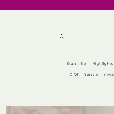
Direkt
zum
Inhalt
Startseite
Highlights
QIQI
Sasstie
invi