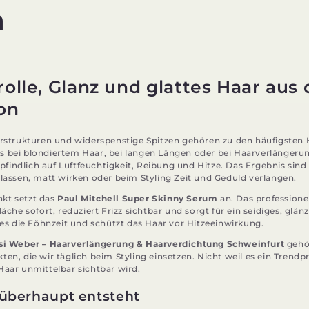
m
rolle, Glanz und glattes Haar aus
on
arstrukturen und widerspenstige Spitzen gehören zu den häufigste
 bei blondiertem Haar, bei langen Längen oder bei Haarverlängerun
indlich auf Luftfeuchtigkeit, Reibung und Hitze. Das Ergebnis sind 
 lassen, matt wirken oder beim Styling Zeit und Geduld verlangen.
kt setzt das
Paul Mitchell Super Skinny Serum
an. Das professione
läche sofort, reduziert Frizz sichtbar und sorgt für ein seidiges, glän
 es die Föhnzeit und schützt das Haar vor Hitzeeinwirkung.
ssi Weber – Haarverlängerung & Haarverdichtung Schweinfurt
gehör
en, die wir täglich beim Styling einsetzen. Nicht weil es ein Trendp
Haar unmittelbar sichtbar wird.
überhaupt entsteht