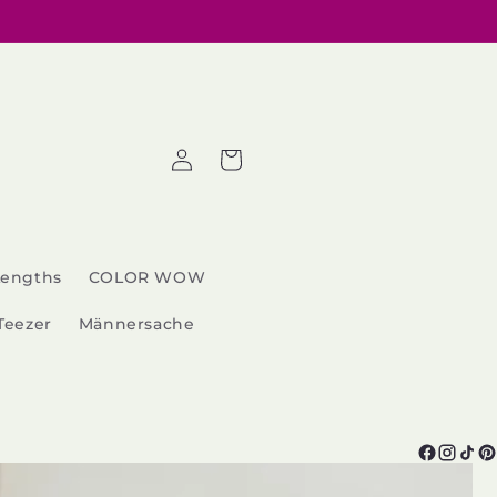
Einloggen
Warenkorb
Lengths
COLOR WOW
Teezer
Männersache