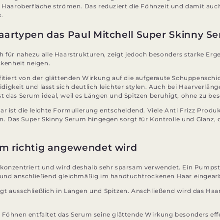
r Haaroberfläche strömen. Das reduziert die Föhnzeit und damit auc
.
artypen das Paul Mitchell Super Skinny Ser
h für nahezu alle Haarstrukturen, zeigt jedoch besonders starke Erg
ckenheit neigen.
fitiert von der glättenden Wirkung auf die aufgeraute Schuppenschi
igkeit und lässt sich deutlich leichter stylen. Auch bei Haarverlän
t das Serum ideal, weil es Längen und Spitzen beruhigt, ohne zu be
ar ist die leichte Formulierung entscheidend. Viele Anti Frizz Produ
 Das Super Skinny Serum hingegen sorgt für Kontrolle und Glanz,
m richtig angewendet wird
hkonzentriert und wird deshalb sehr sparsam verwendet. Ein Pumpst
 und anschließend gleichmäßig im handtuchtrockenen Haar eingearb
t ausschließlich in Längen und Spitzen. Anschließend wird das Haa
 Föhnen entfaltet das Serum seine glättende Wirkung besonders effe