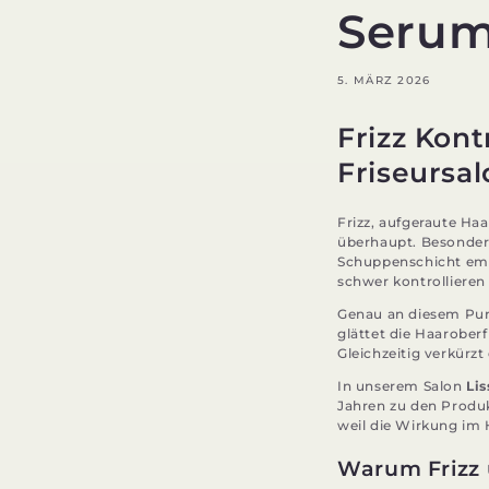
Seru
5. MÄRZ 2026
Frizz Kont
Friseursal
Frizz, aufgeraute Ha
überhaupt. Besonders
Schuppenschicht empf
schwer kontrollieren
Genau an diesem Pun
glättet die Haaroberf
Gleichzeitig verkürzt
In unserem Salon
Li
Jahren zu den Produkt
weil die Wirkung im 
Warum Frizz 