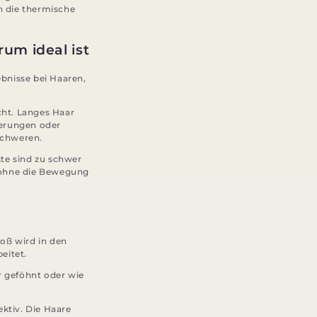
h die thermische
um ideal ist
ebnisse bei Haaren,
cht. Langes Haar
gerungen oder
schweren.
kte sind zu schwer
 ohne die Bewegung
oß wird in den
eitet.
r geföhnt oder wie
ktiv. Die Haare