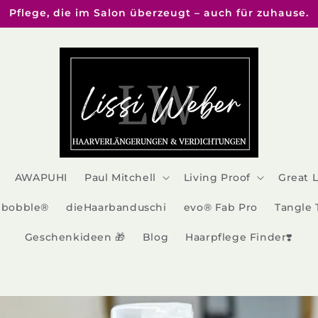
Pflege, die im Salon überzeugt – auch für zuhause.
AWAPUHI
Paul Mitchell
Living Proof
Great 
sibobble®
dieHaarbanduschi
evo® Fab Pro
Tangle 
Geschenkideen 🎁
Blog
Haarpflege Finder❣️