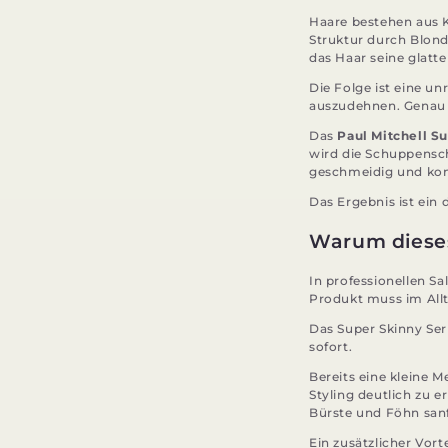
Haare bestehen aus K
Struktur durch Blon
das Haar seine glatte
Die Folge ist eine un
auszudehnen. Genau 
Das
Paul Mitchell S
wird die Schuppensch
geschmeidig und kont
Das Ergebnis ist ein 
Warum dieses
In professionellen S
Produkt muss im Allt
Das Super Skinny Ser
sofort.
Bereits eine kleine M
Styling deutlich zu 
Bürste und Föhn sanf
Ein zusätzlicher Vort