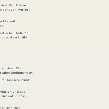
sind. Wird diese
ngehoben, verliert
uchtigkeit
en.
berfläche. Dadurch
d das Haar bleibt
 im Haar. Ein
r realen Bedingungen.
 im Haar und wirkt
 glätten und das
erum dafür, dass
ung kann Luft