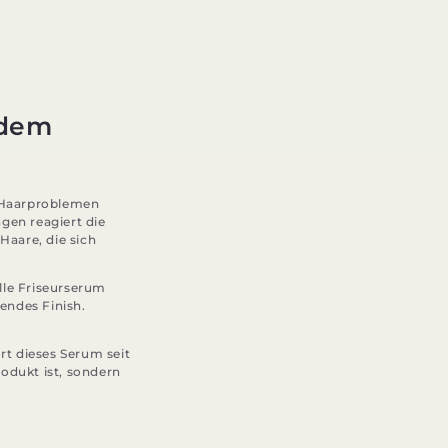
 dem
n Haarproblemen
gen reagiert die
Haare, die sich
lle Friseurserum
zendes Finish.
t dieses Serum seit
rodukt ist, sondern